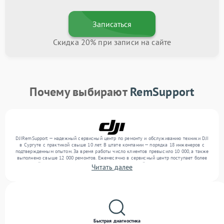
Записаться
Скидка 20% при записи на сайте
Почему выбирают
RemSupport
DJIRemSupport — надежный сервисный центр по ремонту и обслуживанию техники DJI
в Сургуте с практикой свыше 10 лет. В штате компании — порядка 18 инженеров с
подтвержденным опытом. За время работы число клиентов превысило 10 000, а также
выполнено свыше 12 000 ремонтов. Ежемесячно в сервисный центр поступает более
300 устройств, включая , , . Мы устраняем поломки любой сложности и обеспечиваем
Читать далее
надежный результат благодаря квалификации мастеров.
Быстрая диагностика