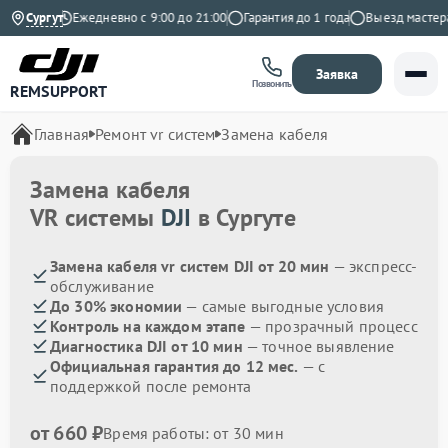
 Яндекс
Сургут
Ежедневно с 9:00 до 21:00
Гарантия до 1 года
Выезд мастера б
Заявка
Позвонить
REMSUPPORT
Главная
Ремонт vr систем
Замена кабеля
Замена кабеля
VR системы
DJI
в Сургуте
Замена кабеля vr систем DJI от 20 мин
— экспресс-
обслуживание
До 30% экономии
— самые выгодные условия
Контроль на каждом этапе
— прозрачный процесс
Диагностика DJI от 10 мин
— точное выявление
Официальная гарантия до 12 мес.
— с
поддержкой после ремонта
от 660 ₽
Время работы: от 30 мин