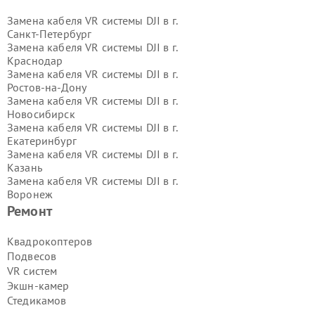
Замена кабеля VR системы DJI в г.
Санкт-Петербург
Замена кабеля VR системы DJI в г.
Краснодар
Замена кабеля VR системы DJI в г.
Ростов-на-Дону
Замена кабеля VR системы DJI в г.
Новосибирск
Замена кабеля VR системы DJI в г.
Екатеринбург
Замена кабеля VR системы DJI в г.
Казань
Замена кабеля VR системы DJI в г.
Воронеж
Замена кабеля VR системы DJI в г.
Ремонт
Волгоград
Замена кабеля VR системы DJI в г.
Квадрокоптеров
Самара
Подвесов
Замена кабеля VR системы DJI в г.
VR систем
Пермь
Экшн-камер
Замена кабеля VR системы DJI в г.
Стедикамов
Красноярск
Замена кабеля VR системы DJI в г.