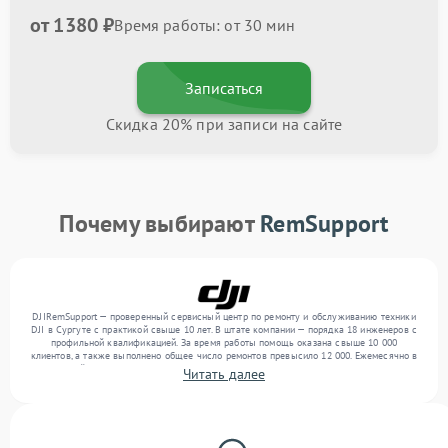
от 1380 ₽
Время работы: от 30 мин
Записаться
Скидка 20% при записи на сайте
Почему выбирают
RemSupport
DJIRemSupport — проверенный сервисный центр по ремонту и обслуживанию техники
DJI в Сургуте с практикой свыше 10 лет. В штате компании — порядка 18 инженеров с
профильной квалификацией. За время работы помощь оказана свыше 10 000
клиентов, а также выполнено общее число ремонтов превысило 12 000. Ежемесячно в
сервисный центр поступает свыше 300 единиц техники, включая , , . Мы работаем с
Читать далее
широким спектром неисправностей и гарантируем высокое качество обслуживания
благодаря опыту команды.