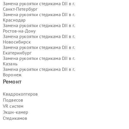
Замена рукоятки стедикама DJI в г.
Санкт-Петербург
Замена рукоятки стедикама DJI в г.
Краснодар
Замена рукоятки стедикама DJI в г.
Ростов-на-Дону
Замена рукоятки стедикама DJI в г.
Новосибирск
Замена рукоятки стедикама DJI в г.
Екатеринбург
Замена рукоятки стедикама DJI в г.
Казань
Замена рукоятки стедикама DJI в г.
Воронеж
Замена рукоятки стедикама DJI в г.
Ремонт
Волгоград
Замена рукоятки стедикама DJI в г.
Квадрокоптеров
Самара
Подвесов
Замена рукоятки стедикама DJI в г.
VR систем
Пермь
Экшн-камер
Замена рукоятки стедикама DJI в г.
Стедикамов
Красноярск
Замена рукоятки стедикама DJI в г.