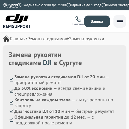
а Яндекс
Сургут
Ежедневно с 9:00 до 21:00
Гарантия до 1 года
Выезд мастера 
Заявка
Позвонить
REMSUPPORT
Главная
Ремонт стедикамов
Замена рукоятки
Замена рукоятки
стедикама
DJI
в Сургуте
Замена рукоятки стедикамов DJI от 20 мин
—
приоритетный ремонт
До 30% экономии
— всегда свежие акции и
спецпредложения
Контроль на каждом этапе
— статус ремонта по
запросу
Диагностика DJI от 10 мин
— быстрый результат
Официальная гарантия до 12 мес.
— с
поддержкой после ремонта