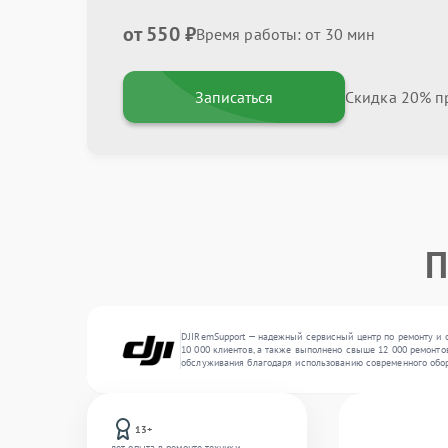
от 550 ₽
Время работы: от 30 мин
Записаться
Скидка 20% пр
П
DJIRemSupport — надежный сервисный центр по ремонту и о
10 000 клиентов, а также выполнено свыше 12 000 ремонто
обслуживания благодаря использованию современного обо
13+
лет опыта в ремонте техники