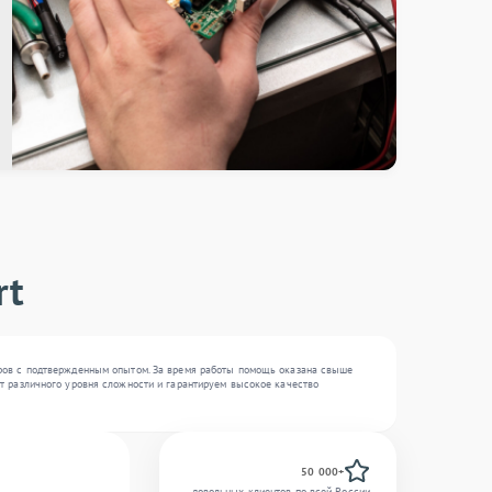
rt
неров с подтвержденным опытом. За время работы помощь оказана свыше
нт различного уровня сложности и гарантируем высокое качество
50 000+
довольных клиентов по всей России