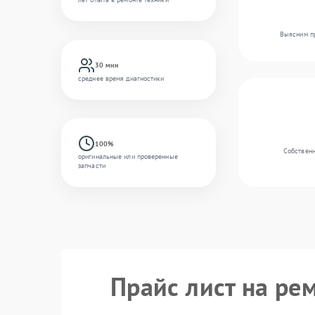
Выясним пр
30 мин
среднее время диагностики
100%
Собственн
оригинальные или проверенные
запчасти
Прайс лист на ре