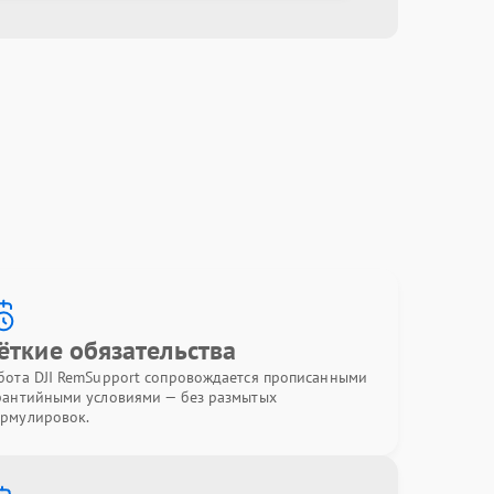
ёткие обязательства
бота DJI RemSupport сопровождается прописанными
рантийными условиями — без размытых
рмулировок.