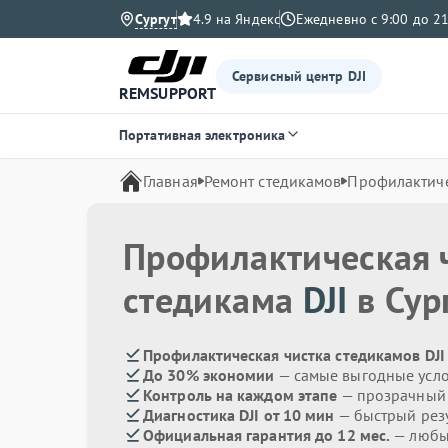
Сургут
4.9 на Яндекс
Ежедневно с 9:00 до 21
Сервисный центр DJI
REMSUPPORT
Портативная электроника
Главная
Ремонт стедикамов
Профилактиче
Профилактическая 
стедикама
DJI
в Сур
Профилактическая чистка стедикамов DJI
До 30% экономии
— самые выгодные усл
Контроль на каждом этапе
— прозрачный
Диагностика DJI от 10 мин
— быстрый резу
Официальная гарантия до 12 мес.
— любые