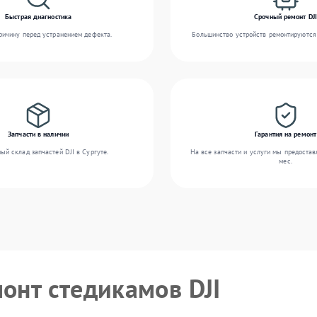
Быстрая диагностика
Срочный ремонт DJI
ичину перед устранением дефекта.
Большинство устройств ремонтируются 
Запчасти в наличии
Гарантия на ремонт
ый склад запчастей DJI в Сургуте.
На все запчасти и услуги мы предостав
мес.
монт стедикамов DJI