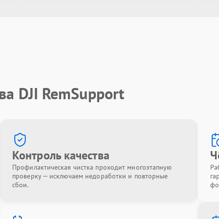
ва DJI RemSupport
Контроль качества
Ч
Профилактическая чистка проходит многоэтапную
Ра
проверку — исключаем недоработки и повторные
га
сбои.
фо