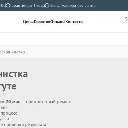
:00
Гарантия до 1 года
Выезд мастера бесплатно
Цены
Гарантия
Отзывы
Контакты
ская чистка
чистка
гуте
 от 20 мин
— приоритетный ремонт
овия
 процесс
льтат
 проверки результата