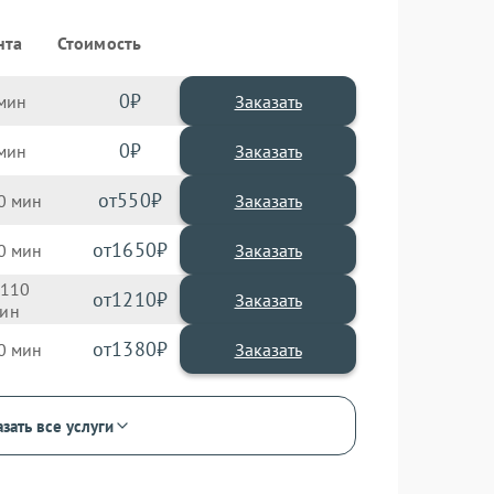
нта
Стоимость
0
Заказать
0
Заказать
550
0
1650
0
110
1210
1380
0
зать все услуги