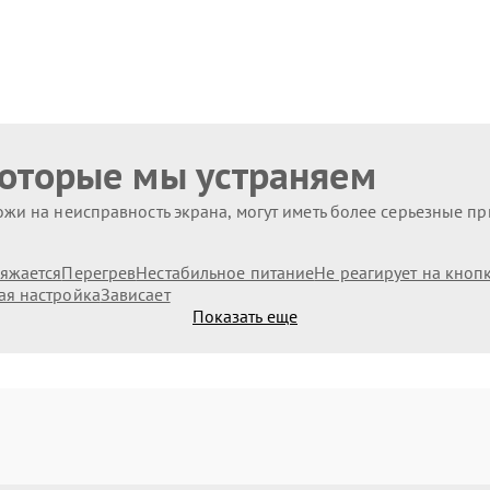
которые мы устраняем
жи на неисправность экрана, могут иметь более серьезные п
ряжается
Перегрев
Нестабильное питание
Не реагирует на кноп
ая настройка
Зависает
Показать еще