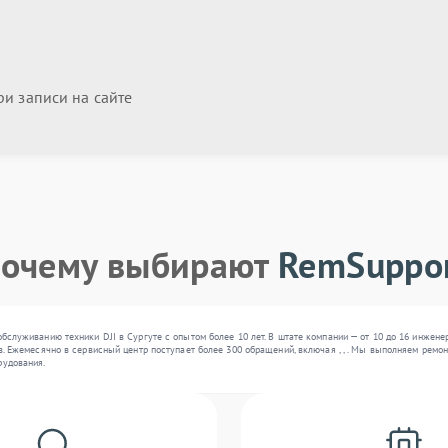
и записи на сайте
очему выбирают
RemSuppo
бслуживанию техники DJI в Сургуте с опытом более 10 лет. В штате компании — от 10 до 16 инже
в. Ежемесячно в сервисный центр поступает более 300 обращений, включая , , . Мы выполняем ремо
рудования.