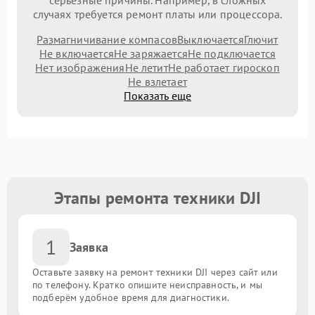
серьезные причины. Например, в сложных
случаях требуется ремонт платы или процессора.
Размагничивание компасов
Выключается
Глючит
Не включается
Не заряжается
Не подключается
Нет изображения
Не летит
Не работает гироскоп
Не взлетает
Показать еще
Этапы ремонта техники DJI
1
Заявка
Оставьте заявку на ремонт техники DJI через сайт или
по телефону. Кратко опишите неисправность, и мы
подберём удобное время для диагностики.