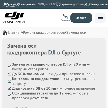
а Яндекс
Сургут
Ежедневно с 9:00 до 21:00
Гарантия до 1 года
Выезд мастера 
Заявка
Позвонить
REMSUPPORT
Главная
Ремонт квадрокоптеров
Замена оси
Замена оси
квадрокоптера
DJI
в Сургуте
Замена оси квадрокоптеров DJI от 20 мин
—
быстрый старт работ
До 30% экономии
— скидки при заявке онлайн
Контроль на каждом этапе
— статус ремонта по
запросу
Диагностика DJI от 10 мин
— точное выявление
Официальная гарантия до 12 мес.
— любые
проверки результата