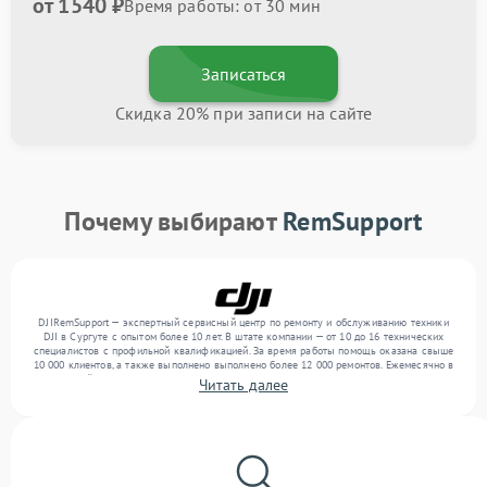
от 1540 ₽
Время работы: от 30 мин
Записаться
Скидка 20% при записи на сайте
Почему выбирают
RemSupport
DJIRemSupport — экспертный сервисный центр по ремонту и обслуживанию техники
DJI в Сургуте с опытом более 10 лет. В штате компании — от 10 до 16 технических
специалистов с профильной квалификацией. За время работы помощь оказана свыше
10 000 клиентов, а также выполнено выполнено более 12 000 ремонтов. Ежемесячно в
сервисный центр поступает свыше 300 единиц техники, включая , , . Мы выполняем
Читать далее
ремонт различного уровня сложности и предлагаем стабильный уровень сервиса
благодаря квалификации мастеров.