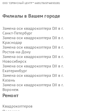
ООО "СЕРВИСНЫЙ ЦЕНТР"* 6685170650*668501001
Филиалы в Вашем городе
Замена оси квадрокоптера DJI в г.
Санкт-Петербург
Замена оси квадрокоптера DJI в г.
Краснодар
Замена оси квадрокоптера DJI в г.
Ростов-на-Дону
Замена оси квадрокоптера DJI в г.
Новосибирск
Замена оси квадрокоптера DJI в г.
Екатеринбург
Замена оси квадрокоптера DJI в г.
Казань
Замена оси квадрокоптера DJI в г.
Воронеж
Замена оси квадрокоптера DJI в г.
Ремонт
Волгоград
Замена оси квадрокоптера DJI в г.
Квадрокоптеров
Самара