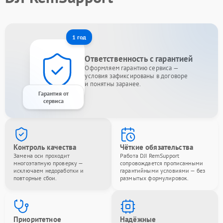
1 год
Ответственность с гарантией
Оформляем гарантию сервиса —
условия зафиксированы в договоре
и понятны заранее.
Гарантия от
сервиса
Контроль качества
Чёткие обязательства
Замена оси проходит
Работа DJI RemSupport
многоэтапную проверку —
сопровождается прописанными
исключаем недоработки и
гарантийными условиями — без
повторные сбои.
размытых формулировок.
Приоритетное
Надёжные