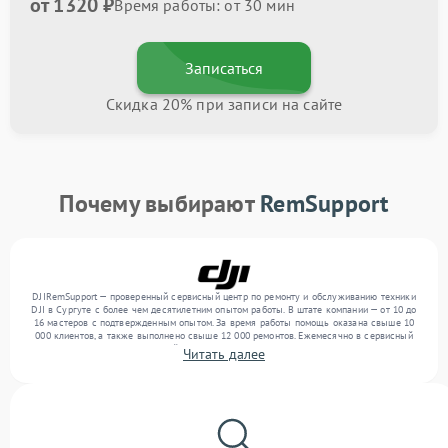
от 1320 ₽
Время работы: от 30 мин
Записаться
Скидка 20% при записи на сайте
Почему выбирают
RemSupport
DJIRemSupport — проверенный сервисный центр по ремонту и обслуживанию техники
DJI в Сургуте с более чем десятилетним опытом работы. В штате компании — от 10 до
16 мастеров с подтвержденным опытом. За время работы помощь оказана свыше 10
000 клиентов, а также выполнено свыше 12 000 ремонтов. Ежемесячно в сервисный
центр поступает от 300 устройств, включая , , . Мы работаем с широким спектром
Читать далее
неисправностей и гарантируем высокое качество обслуживания благодаря
использованию современного оборудования.