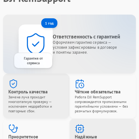
1 год
Ответственность с гарантией
Оформляем гарантию сервиса —
условия зафиксированы в договоре
и понятны заранее.
Гарантия от
сервиса
Контроль качества
Чёткие обязательства
Замена луча проходит
Работа DJI RemSupport
многоэтапную проверку —
сопровождается прописанными
исключаем недоработки и
гарантийными условиями — без
повторные сбои.
размытых формулировок.
Приоритетное
Надёжные