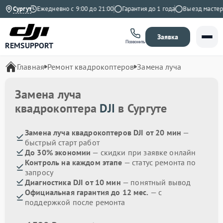
 Яндекс
Сургут
Ежедневно с 9:00 до 21:00
Гарантия до 1 года
Выезд мастера 
Заявка
Позвонить
REMSUPPORT
Главная
Ремонт квадрокоптеров
Замена луча
Замена луча
квадрокоптера
DJI
в Сургуте
Замена луча квадрокоптеров DJI от 20 мин
—
быстрый старт работ
До 30% экономии
— скидки при заявке онлайн
Контроль на каждом этапе
— статус ремонта по
запросу
Диагностика DJI от 10 мин
— понятный вывод
Официальная гарантия до 12 мес.
— с
поддержкой после ремонта