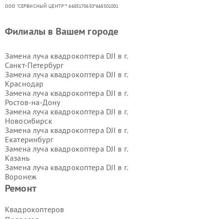
ООО "СЕРВИСНЫЙ ЦЕНТР"* 6685170650*668501001
Филиалы в Вашем городе
Замена луча квадрокоптера DJI в г.
Санкт-Петербург
Замена луча квадрокоптера DJI в г.
Краснодар
Замена луча квадрокоптера DJI в г.
Ростов-на-Дону
Замена луча квадрокоптера DJI в г.
Новосибирск
Замена луча квадрокоптера DJI в г.
Екатеринбург
Замена луча квадрокоптера DJI в г.
Казань
Замена луча квадрокоптера DJI в г.
Воронеж
Замена луча квадрокоптера DJI в г.
Ремонт
Волгоград
Замена луча квадрокоптера DJI в г.
Квадрокоптеров
Самара