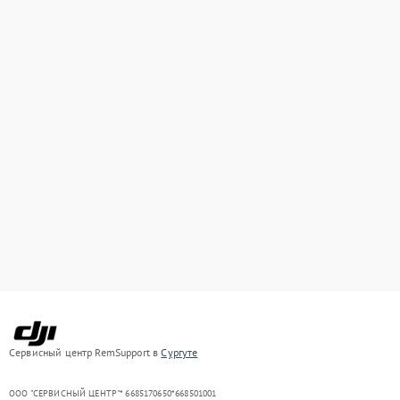
Сервисный центр RemSupport в
Сургуте
ООО "СЕРВИСНЫЙ ЦЕНТР"* 6685170650*668501001