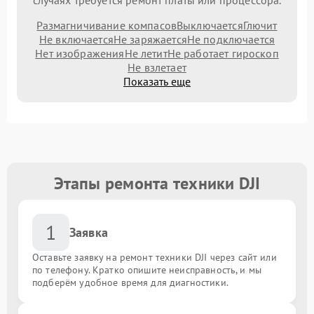
случаях требуется ремонт платы или процессора.
Размагничивание компасов
Выключается
Глючит
Не включается
Не заряжается
Не подключается
Нет изображения
Не летит
Не работает гироскоп
Не взлетает
Показать еще
Этапы ремонта техники DJI
1
Заявка
Оставьте заявку на ремонт техники DJI через сайт или
по телефону. Кратко опишите неисправность, и мы
подберём удобное время для диагностики.