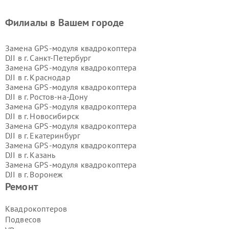
Филиалы в Вашем городе
Замена GPS-модуля квадрокоптера
DJI в г.
Санкт-Петербург
Замена GPS-модуля квадрокоптера
DJI в г.
Краснодар
Замена GPS-модуля квадрокоптера
DJI в г.
Ростов-на-Дону
Замена GPS-модуля квадрокоптера
DJI в г.
Новосибирск
Замена GPS-модуля квадрокоптера
DJI в г.
Екатеринбург
Замена GPS-модуля квадрокоптера
DJI в г.
Казань
Замена GPS-модуля квадрокоптера
DJI в г.
Воронеж
Замена GPS-модуля квадрокоптера
Ремонт
DJI в г.
Волгоград
Замена GPS-модуля квадрокоптера
Квадрокоптеров
DJI в г.
Самара
Подвесов
Замена GPS-модуля квадрокоптера