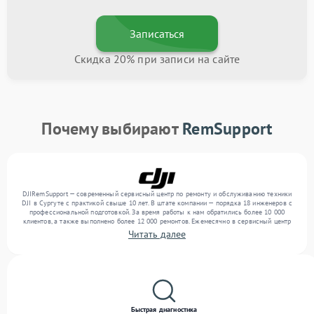
Записаться
Скидка 20% при записи на сайте
Почему выбирают
RemSupport
DJIRemSupport — современный сервисный центр по ремонту и обслуживанию техники
DJI в Сургуте с практикой свыше 10 лет. В штате компании — порядка 18 инженеров с
профессиональной подготовкой. За время работы к нам обратились более 10 000
клиентов, а также выполнено более 12 000 ремонтов. Ежемесячно в сервисный центр
поступает свыше 300 единиц техники, включая , , . Мы работаем с широким спектром
Читать далее
неисправностей и предлагаем стабильный уровень сервиса благодаря использованию
современного оборудования.
Быстрая диагностика