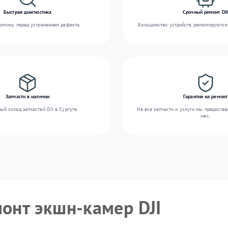
Быстрая диагностика
Срочный ремонт DJI
ичину перед устранением дефекта.
Большинство устройств ремонтируются 
Запчасти в наличии
Гарантия на ремонт
ый склад запчастей DJI в Сургуте.
На все запчасти и услуги мы предостав
мес.
монт экшн-камер DJI