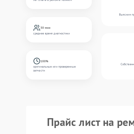
Выясним пр
30 мин
среднее время диагностики
100%
Собственн
оригинальные или проверенные
запчасти
Прайс лист на ре