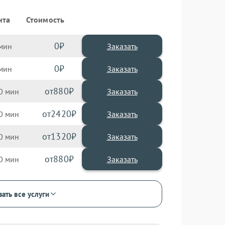
нта
Стоимость
0
Заказать
0
Заказать
880
0
2420
0
1320
0
880
0
зать все услуги