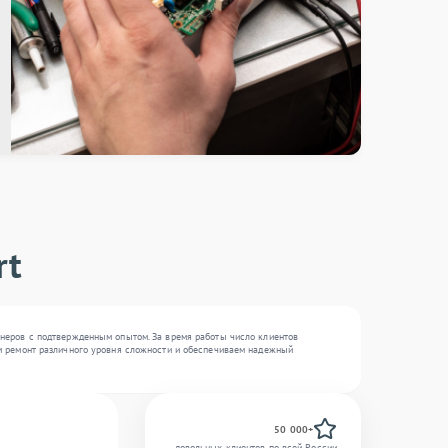
rt
енеров с подтвержденным опытом. За время работы число клиентов
ем ремонт различного уровня сложности и обеспечиваем надежный
50 000+
довольных клиентов по всей России