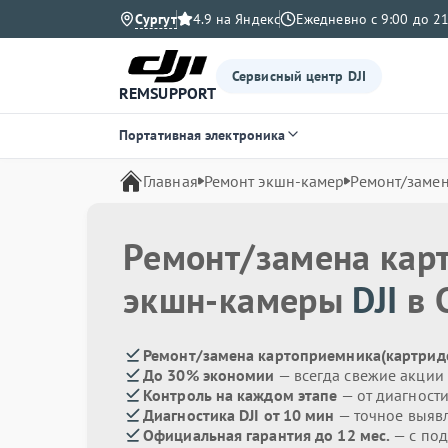
Сургут
4.9 на Яндекс
Ежедневно с 9:00 до 21
Сервисный центр DJI
REMSUPPORT
Портативная электроника
Главная
Ремонт экшн-камер
Ремонт/замен
Ремонт/замена кар
экшн-камеры
DJI
в 
Ремонт/замена картоприемника(картридер
До 30% экономии
— всегда свежие акции
Контроль на каждом этапе
— от диагност
Диагностика DJI от 10 мин
— точное выяв
Официальная гарантия до 12 мес.
— с по