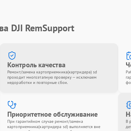
ва DJI RemSupport
Контроль качества
Ч
Ремонт/замена картоприемника(картридера) sd
Ра
проходит многоэтапную проверку — исключаем
га
недоработки и повторные сбои.
фо
Приоритетное обслуживание
Н
При гарантийном случае ремонт/замена
В 
картоприемника(картридера sd) выполняется вне
де