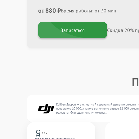
от 880 ₽
Время работы: от 30 мин
Записаться
Скидка 20% пр
П
DJIRemSupport — экспертный сервисный центр по ремонту и
превысило 10 000, а также выполнено свыше 12 000 ремонт
результат благодаря опыту команды.
13+
лет опыта в ремонте техники