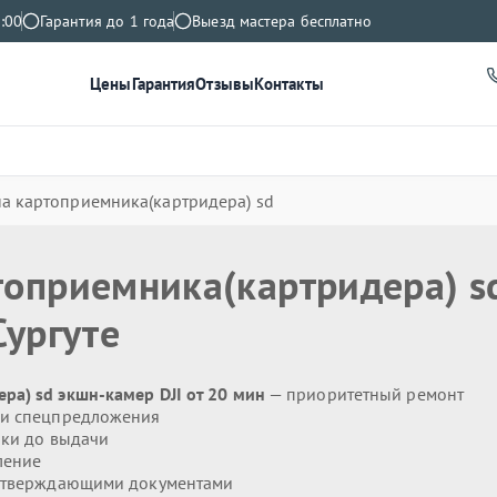
:00
Гарантия до 1 года
Выезд мастера бесплатно
Цены
Гарантия
Отзывы
Контакты
а картоприемника(картридера) sd
топриемника(картридера) s
Сургуте
а) sd экшн-камер DJI от 20 мин
— приоритетный ремонт
 и спецпредложения
ики до выдачи
ление
дтверждающими документами