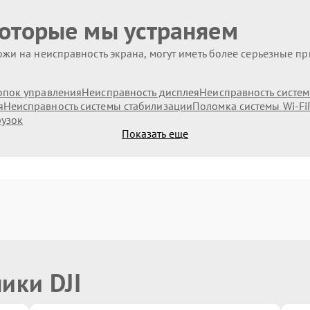
которые мы устраняем
жи на неисправность экрана, могут иметь более серьезные п
опок управления
Неисправность дисплея
Неисправность систе
я
Неисправность системы стабилизации
Поломка системы Wi-Fi
рузок
Показать еще
ики DJI