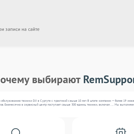
и записи на сайте
очему выбирают
RemSuppo
 обслуживанию техники DJI в Сургуте с практикой свыше 10 лет. В штате компании — более 19 инж
ов. Ежемесячно в сервисный центр поступает свыше 300 единиц техники, включая , , . Мы выполня